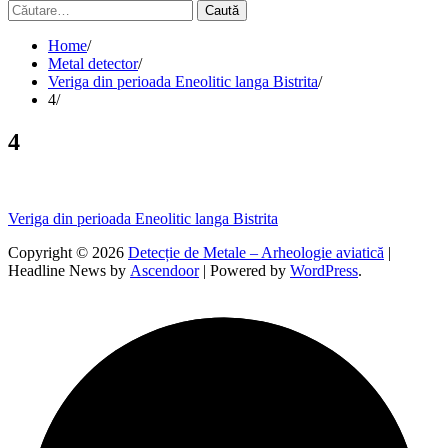
Caută
după:
Home
Metal detector
Veriga din perioada Eneolitic langa Bistrita
4
4
Navigare
Veriga din perioada Eneolitic langa Bistrita
în
Copyright © 2026
Detecție de Metale – Arheologie aviatică
|
Headline News by
Ascendoor
| Powered by
WordPress
.
articole