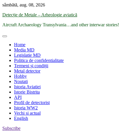
Skip
sâmbătă, aug. 08, 2026
to
Detecție de Metale – Arheologie aviatică
content
Aircraft Archaeology Transylvania…and other interwar stories!
Home
Media MD
Legislatie MD
Politica de confidentialitate
Termeni și condiții
Metal detector
Hobby
Noutati
Istoria Aviatiei
Istorie Bistrita
API
Profil de detectorist
Istoria WW2
Vechi si actual
English
Subscribe