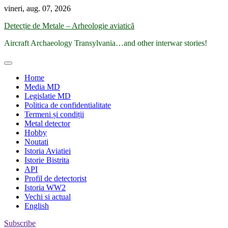
Skip
vineri, aug. 07, 2026
to
Detecție de Metale – Arheologie aviatică
content
Aircraft Archaeology Transylvania…and other interwar stories!
Home
Media MD
Legislatie MD
Politica de confidentialitate
Termeni și condiții
Metal detector
Hobby
Noutati
Istoria Aviatiei
Istorie Bistrita
API
Profil de detectorist
Istoria WW2
Vechi si actual
English
Subscribe