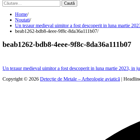
Caută
după:
Home
Noutati
Un tezaur medieval uimitor a fost descoperit in luna martie 2023
beab1262-bdb8-4eee-9f8c-8da36a111b07
beab1262-bdb8-4eee-9f8c-8da36a111b07
Navigare
Un tezaur medieval uimitor a fost descoperit in luna martie 2023, in j
în
Copyright © 2026
Detecție de Metale – Arheologie aviatică
| Headli
articole