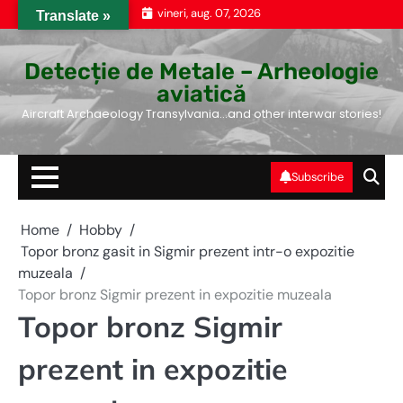
Skip
vineri, aug. 07, 2026
Translate »
to
content
Detecție de Metale – Arheologie
aviatică
Aircraft Archaeology Transylvania…and other interwar stories!
Subscribe
Home
Hobby
Topor bronz gasit in Sigmir prezent intr-o expozitie
muzeala
Topor bronz Sigmir prezent in expozitie muzeala
Topor bronz Sigmir
prezent in expozitie