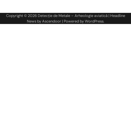
în
articole
Copyright © 2026
Detecție de Metale – Arheologie aviatică
| Headline
News by
Ascendoor
| Powered by
WordPress
.