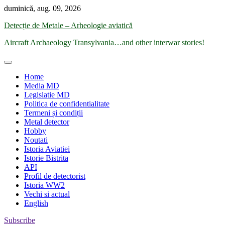
Skip
duminică, aug. 09, 2026
to
Detecție de Metale – Arheologie aviatică
content
Aircraft Archaeology Transylvania…and other interwar stories!
Home
Media MD
Legislatie MD
Politica de confidentialitate
Termeni și condiții
Metal detector
Hobby
Noutati
Istoria Aviatiei
Istorie Bistrita
API
Profil de detectorist
Istoria WW2
Vechi si actual
English
Subscribe