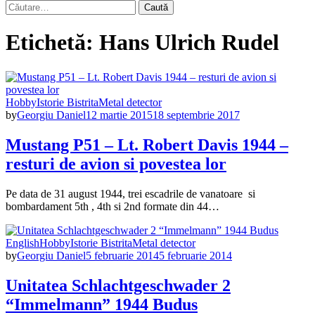
Caută
după:
Etichetă:
Hans Ulrich Rudel
Hobby
Istorie Bistrita
Metal detector
by
Georgiu Daniel
12 martie 2015
18 septembrie 2017
Mustang P51 – Lt. Robert Davis 1944 –
resturi de avion si povestea lor
Pe data de 31 august 1944, trei escadrile de vanatoare si
bombardament 5th , 4th si 2nd formate din 44…
English
Hobby
Istorie Bistrita
Metal detector
by
Georgiu Daniel
5 februarie 2014
5 februarie 2014
Unitatea Schlachtgeschwader 2
“Immelmann” 1944 Budus