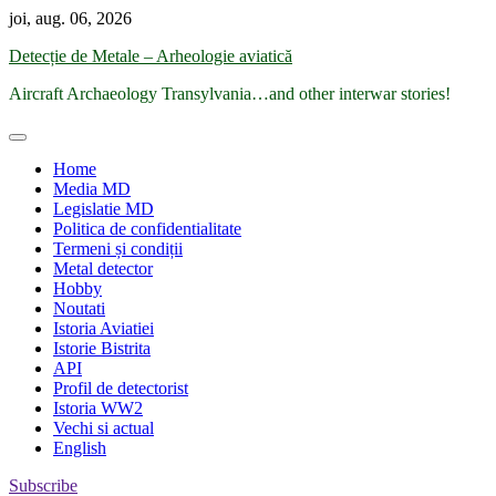
Skip
joi, aug. 06, 2026
to
Detecție de Metale – Arheologie aviatică
content
Aircraft Archaeology Transylvania…and other interwar stories!
Home
Media MD
Legislatie MD
Politica de confidentialitate
Termeni și condiții
Metal detector
Hobby
Noutati
Istoria Aviatiei
Istorie Bistrita
API
Profil de detectorist
Istoria WW2
Vechi si actual
English
Subscribe