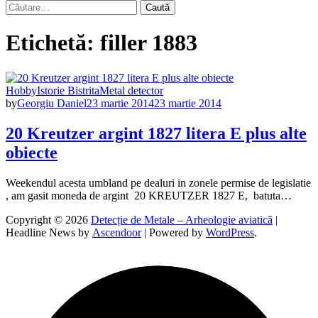
Caută
după:
Etichetă:
filler 1883
Hobby
Istorie Bistrita
Metal detector
by
Georgiu Daniel
23 martie 2014
23 martie 2014
20 Kreutzer argint 1827 litera E plus alte
obiecte
Weekendul acesta umbland pe dealuri in zonele permise de legislatie
, am gasit moneda de argint 20 KREUTZER 1827 E, batuta…
Copyright © 2026
Detecție de Metale – Arheologie aviatică
|
Headline News by
Ascendoor
| Powered by
WordPress
.