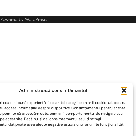
 Powered by
WordPress
.
Administrează consimțământul
ri cea mai bună experiență, folosim tehnologii, cum ar fi cookie-uri, pentru
sau accesa informațiile despre dispozitive. Consimțământul pentru aceste
ne permite să procesăm date, cum ar fi comportamentul de navigare sau
 pe acest site. Dacă nu îți dai consimțământul sau îți retragi
tul dat poate avea afecte negative asupra unor anumite funcționalități