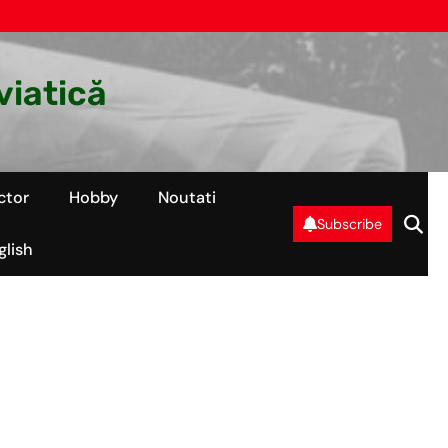
viatică
ctor
Hobby
Noutati
Subscribe
glish