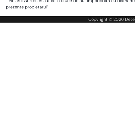
” Pielarul Gurtesch a aflat o cruce de aur impodobita cu diamante
prezente propietarul”
Copyright © 2026
Dete