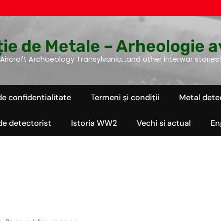
ie de Metale – Arheologie a
Aircraft Archaeology Transylvania…and other interwar stories!
de confidentialitate
Termeni și condiții
Metal dete
 de detectorist
Istoria WW2
Vechi si actual
En