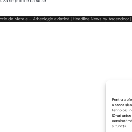
. Sa se publice ca sa se
cție de Metale – Arheologie aviatică
| Headline News by
Ascendoor
|
Pentru a ofe
a stoca și/
tehnologii 
ID-uri unice
consimțămân
și funcții.