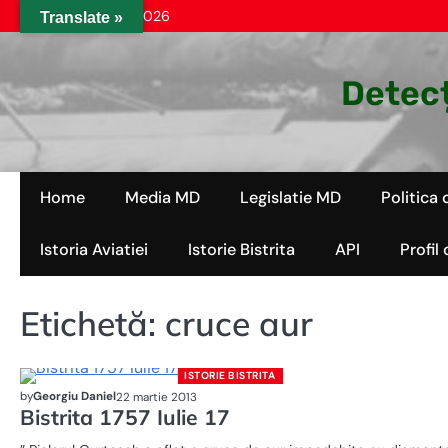
Skip
vineri, aug. 07, 2026
Translate »
to
content
Detecț
Home
Media MD
Legislatie MD
Politica 
Istoria Aviatiei
Istorie Bistrita
API
Profil
Etichetă:
cruce aur
ISTORIE BISTRITA
by
Georgiu Daniel
22 martie 2013
Bistrita 1757 Iulie 17