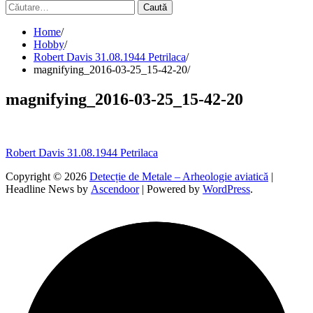
Caută
după:
Home
Hobby
Robert Davis 31.08.1944 Petrilaca
magnifying_2016-03-25_15-42-20
magnifying_2016-03-25_15-42-20
Navigare
Robert Davis 31.08.1944 Petrilaca
în
Copyright © 2026
Detecție de Metale – Arheologie aviatică
|
Headline News by
Ascendoor
| Powered by
WordPress
.
articole