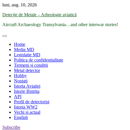
Skip
luni, aug. 10, 2026
to
Detecție de Metale – Arheologie aviatică
content
Aircraft Archaeology Transylvania…and other interwar stories!
Home
Media MD
Legislatie MD
Politica de confidentialitate
Termeni și condiții
Metal detector
Hobby
Noutati
Istoria Aviatiei
Istorie Bistrita
API
Profil de detectorist
Istoria WW2
Vechi si actual
English
Subscribe