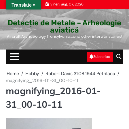
Skip
vineri, aug. 07, 2026
Translate »
to
content
Detecție de Metale – Arheologie
aviatică
Aircraft Archaeology Transylvania…and other interwar stories!
Subscribe
Home
Hobby
Robert Davis 31.08.1944 Petrilaca
magnifying_2016-01-31_00-10-11
magnifying_2016-01-
31_00-10-11