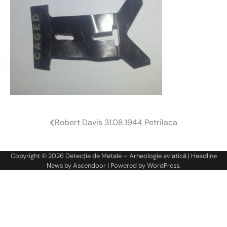
Robert Davis 31.08.1944 Petrilaca
Navigare
în
Copyright © 2026
Detecție de Metale – Arheologie aviatică
| Headline
articole
News by
Ascendoor
| Powered by
WordPress
.