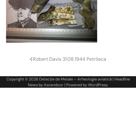
Robert Davis 31.08.1944 Petrilaca
Navigare
în
Copyright © 2026
Detecție de Metale – Arheologie aviatică
| Headline
articole
News by
Ascendoor
| Powered by
WordPress
.