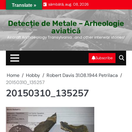
Skip
sâmbătă, aug. 08, 2026
Translate »
to
content
Detecție de Metale – Arheologie
aviatică
Aircraft Archaeology Transylvania…and other interwar stories!
Subscribe
Home
Hobby
Robert Davis 31.08.1944 Petrilaca
20150310_135257
20150310_135257