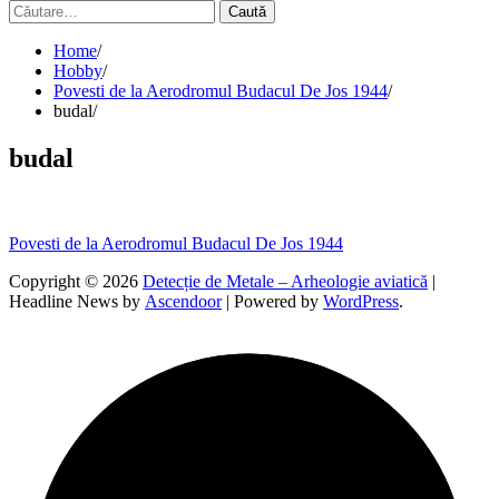
Caută
după:
Home
Hobby
Povesti de la Aerodromul Budacul De Jos 1944
budal
budal
Navigare
Povesti de la Aerodromul Budacul De Jos 1944
în
Copyright © 2026
Detecție de Metale – Arheologie aviatică
|
Headline News by
Ascendoor
| Powered by
WordPress
.
articole