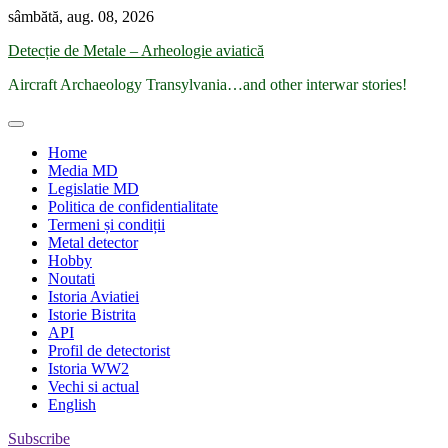
Skip
sâmbătă, aug. 08, 2026
to
Detecție de Metale – Arheologie aviatică
content
Aircraft Archaeology Transylvania…and other interwar stories!
Home
Media MD
Legislatie MD
Politica de confidentialitate
Termeni și condiții
Metal detector
Hobby
Noutati
Istoria Aviatiei
Istorie Bistrita
API
Profil de detectorist
Istoria WW2
Vechi si actual
English
Subscribe