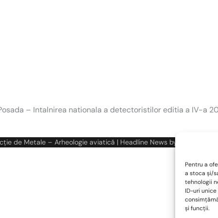
Posada – Intalnirea nationala a detectoristilor editia a IV-a 2
cție de Metale – Arheologie aviatică
| Headline News by
Ascendoor
|
Pentru a ofe
a stoca și/
tehnologii 
ID-uri unice
consimțămân
și funcții.