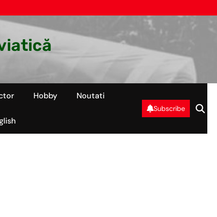
viatică
ctor
Hobby
Noutati
Subscribe
glish