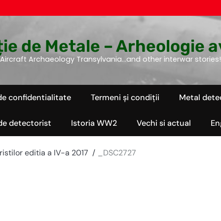
ie de Metale – Arheologie a
Aircraft Archaeology Transylvania…and other interwar stories!
de confidentialitate
Termeni și condiții
Metal dete
 de detectorist
Istoria WW2
Vechi si actual
En
istilor editia a IV-a 2017
_DSC2727