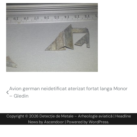
Avion german neidetificat aterizat fortat langa Monor
Navigare
– Gledin
în
articole
Copyright © 2026
Detecție de Metale – Arheologie aviatică
| Headline
News by
Ascendoor
| Powered by
WordPress
.