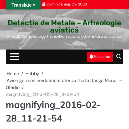
Skip
duminică, aug. 09, 2026
Translate »
to
content
Detecție de Metale – Arheologie
aviatică
Aircraft Archaeology Transylvania…and other interwar stories!
Subscribe
Home
Hobby
Avion german neidetificat aterizat fortat langa Monor –
Gledin
magnifying_2016-02-28_11-21-54
magnifying_2016-02-
28_11-21-54