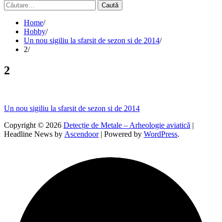
Caută
după:
Home
Hobby
Un nou sigiliu la sfarsit de sezon si de 2014
2
2
Navigare
Un nou sigiliu la sfarsit de sezon si de 2014
în
Copyright © 2026
Detecție de Metale – Arheologie aviatică
|
Headline News by
Ascendoor
| Powered by
WordPress
.
articole