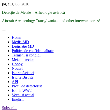
Skip
joi, aug. 06, 2026
to
Detecție de Metale – Arheologie aviatică
content
Aircraft Archaeology Transylvania…and other interwar stories!
Home
Media MD
Legislatie MD
Politica de confidentialitate
Termeni și condiții
Metal detector
Hobby
Noutati
Istoria Aviatiei
Istorie Bistrita
API
Profil de detectorist
Istoria WW2
Vechi si actual
English
Subscribe