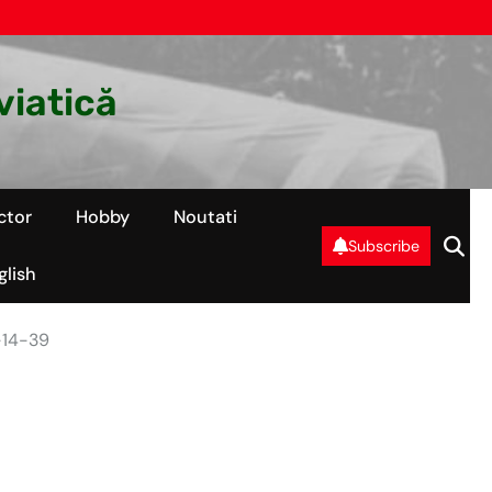
viatică
ctor
Hobby
Noutati
Subscribe
glish
-14-39