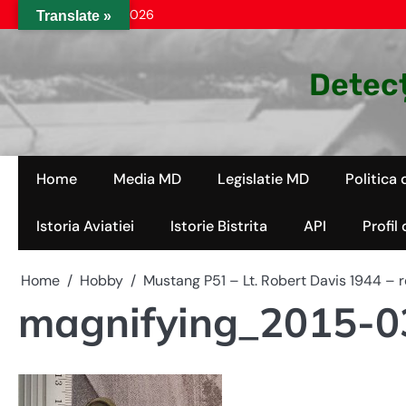
Skip
vineri, aug. 07, 2026
Translate »
to
content
Detecț
Home
Media MD
Legislatie MD
Politica 
Istoria Aviatiei
Istorie Bistrita
API
Profil
Home
Hobby
Mustang P51 – Lt. Robert Davis 1944 – re
magnifying_2015-0