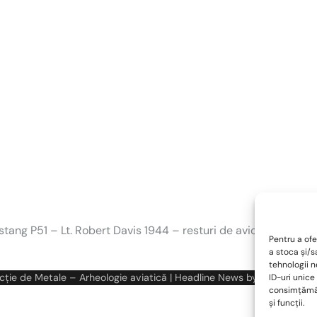
tang P51 – Lt. Robert Davis 1944 – resturi de avion si poveste
Pentru a ofe
a stoca și/
tehnologii 
cție de Metale – Arheologie aviatică
| Headline News by
Ascendoor
|
ID-uri unice
consimțămân
și funcții.