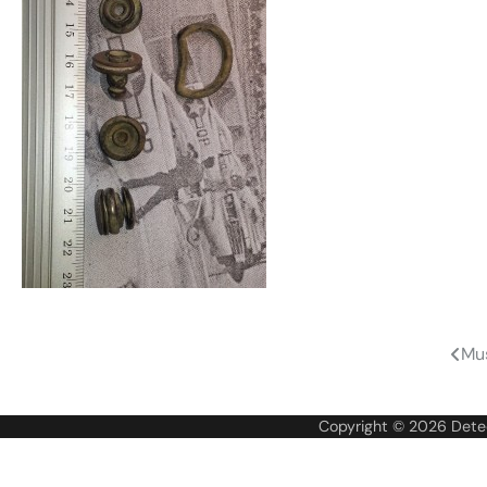
Mus
Navigare
în
Copyright © 2026
Dete
articole