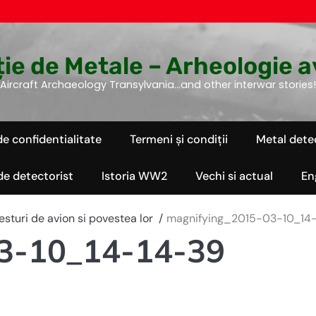
ie de Metale – Arheologie a
Aircraft Archaeology Transylvania…and other interwar stories!
de confidentialitate
Termeni și condiții
Metal dete
 de detectorist
Istoria WW2
Vechi si actual
En
sturi de avion si povestea lor
magnifying_2015-03-10_14
3-10_14-14-39