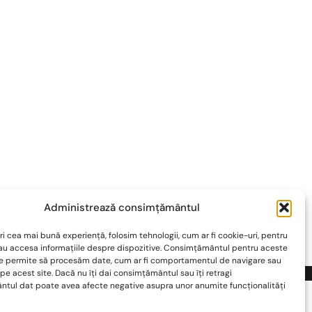
Administrează consimțământul
a lor
ri cea mai bună experiență, folosim tehnologii, cum ar fi cookie-uri, pentru
sau accesa informațiile despre dispozitive. Consimțământul pentru aceste
ne permite să procesăm date, cum ar fi comportamentul de navigare sau
 Powered by
WordPress
.
 pe acest site. Dacă nu îți dai consimțământul sau îți retragi
tul dat poate avea afecte negative asupra unor anumite funcționalități