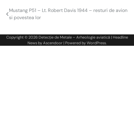
Mustang P51 – Lt. Robert Davis 1944 – resturi de avion
Navigare
si povestea lor
în
articole
Copyright © 2026
Detecție de Metale – Arheologie aviatică
| Headline
News by
Ascendoor
| Powered by
WordPress
.