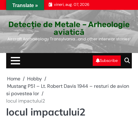
Skip
vineri, aug. 07, 2026
Translate »
to
content
Detecție de Metale – Arheologie
aviatică
Aircraft Archaeology Transylvania…and other interwar stories!
Subscribe
Home
Hobby
Mustang P51 – Lt. Robert Davis 1944 – resturi de avion
si povestea lor
locul impactului2
locul impactului2