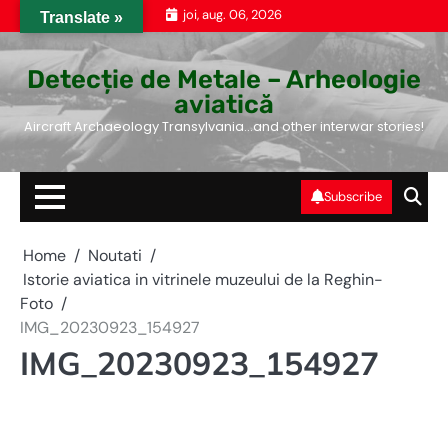
Skip
joi, aug. 06, 2026
Translate »
to
content
Detecție de Metale – Arheologie
aviatică
Aircraft Archaeology Transylvania…and other interwar stories!
Subscribe
Home
Noutati
Istorie aviatica in vitrinele muzeului de la Reghin-
Foto
IMG_20230923_154927
IMG_20230923_154927