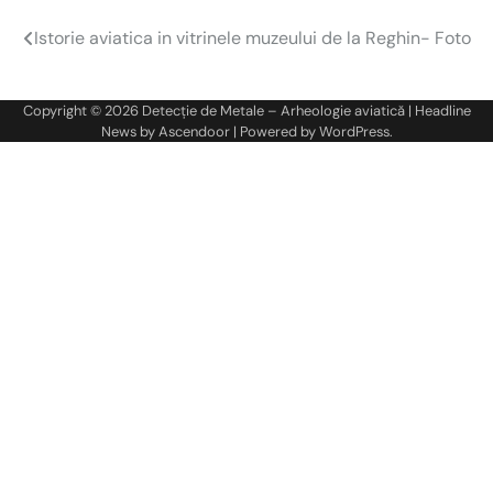
Istorie aviatica in vitrinele muzeului de la Reghin- Foto
Navigare
în
Copyright © 2026
Detecție de Metale – Arheologie aviatică
| Headline
articole
News by
Ascendoor
| Powered by
WordPress
.