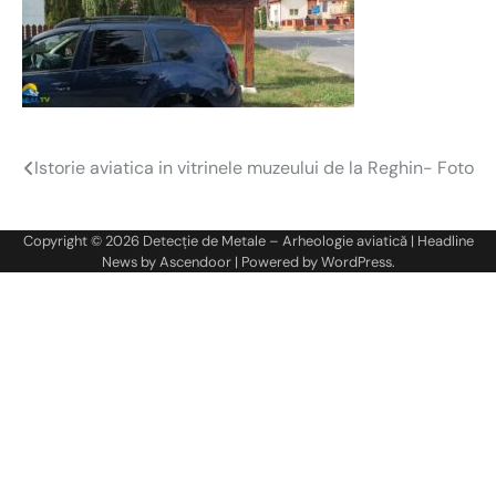
Istorie aviatica in vitrinele muzeului de la Reghin- Foto
Navigare
în
Copyright © 2026
Detecție de Metale – Arheologie aviatică
| Headline
articole
News by
Ascendoor
| Powered by
WordPress
.