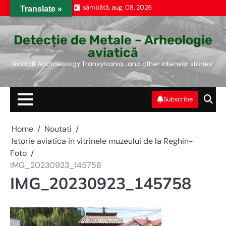
Skip
sâmbătă, aug. 08, 2026
Translate »
to
content
Detecție de Metale – Arheologie
aviatică
Aircraft Archaeology Transylvania…and other interwar stories!
Subscribe
Home
Noutati
Istorie aviatica in vitrinele muzeului de la Reghin-
Foto
IMG_20230923_145758
IMG_20230923_145758