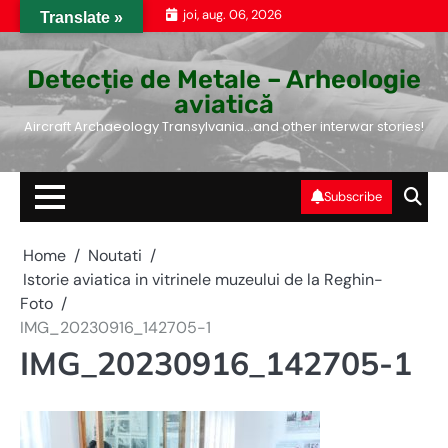
Skip
joi, aug. 06, 2026
Translate »
to
content
Detecție de Metale – Arheologie
aviatică
Aircraft Archaeology Transylvania…and other interwar stories!
Subscribe
Home
Noutati
Istorie aviatica in vitrinele muzeului de la Reghin-
Foto
IMG_20230916_142705-1
IMG_20230916_142705-1