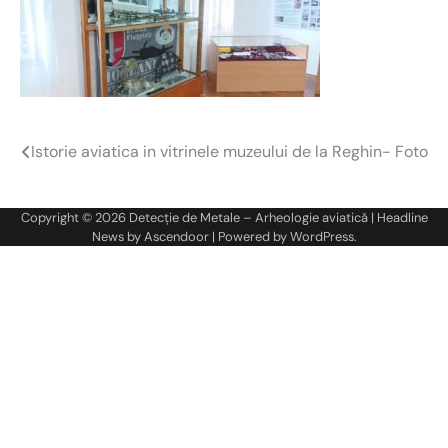
Istorie aviatica in vitrinele muzeului de la Reghin- Foto
Navigare
în
Copyright © 2026
Detecție de Metale – Arheologie aviatică
| Headline
articole
News by
Ascendoor
| Powered by
WordPress
.