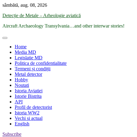
Skip
sâmbătă, aug. 08, 2026
to
Detecție de Metale – Arheologie aviatică
content
Aircraft Archaeology Transylvania…and other interwar stories!
Home
Media MD
Legislatie MD
Politica de confidentialitate
Termeni și condiții
Metal detector
Hobby
Noutati
Istoria Aviatiei
Istorie Bistrita
API
Profil de detectorist
Istoria WW2
Vechi si actual
English
Subscribe