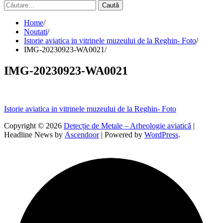
Caută
după:
Home
Noutati
Istorie aviatica in vitrinele muzeului de la Reghin- Foto
IMG-20230923-WA0021
IMG-20230923-WA0021
Navigare
Istorie aviatica in vitrinele muzeului de la Reghin- Foto
în
Copyright © 2026
Detecție de Metale – Arheologie aviatică
|
Headline News by
Ascendoor
| Powered by
WordPress
.
articole