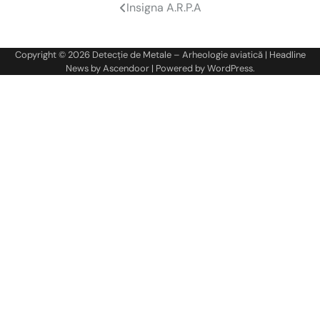
Insigna A.R.P.A
Navigare
în
Copyright © 2026
Detecție de Metale – Arheologie aviatică
| Headline
articole
News by
Ascendoor
| Powered by
WordPress
.