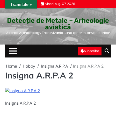
Skip
vineri, aug. 07, 2026
Translate »
to
content
Detecție de Metale – Arheologie
aviatică
Aircraft Archaeology Transylvania…and other interwar stories!
Subscribe
Home
Hobby
Insigna A.R.P.A
Insigna A.R.P.A 2
Insigna A.R.P.A 2
Insigna A.R.P.A 2