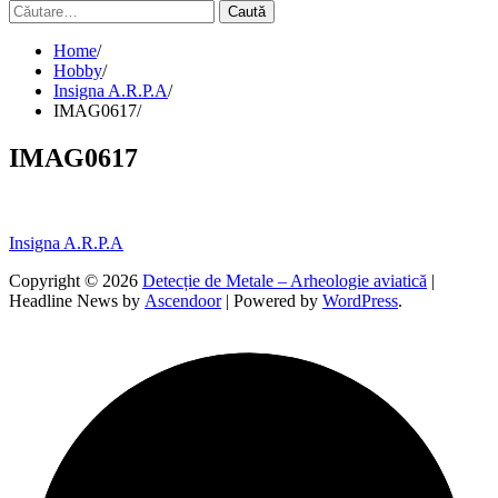
Caută
după:
Home
Hobby
Insigna A.R.P.A
IMAG0617
IMAG0617
Navigare
Insigna A.R.P.A
în
Copyright © 2026
Detecție de Metale – Arheologie aviatică
|
Headline News by
Ascendoor
| Powered by
WordPress
.
articole