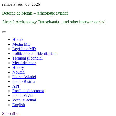
Skip
sâmbătă, aug. 08, 2026
to
Detecție de Metale – Arheologie aviatică
content
Aircraft Archaeology Transylvania…and other interwar stories!
Home
Media MD
Legislatie MD
Politica de confidentialitate
Termeni și condiții
Metal detector
Hobby
Noutati
Istoria Aviatiei
Istorie Bistrita
API
Profil de detectorist
Istoria WW2
Vechi si actual
English
Subscribe