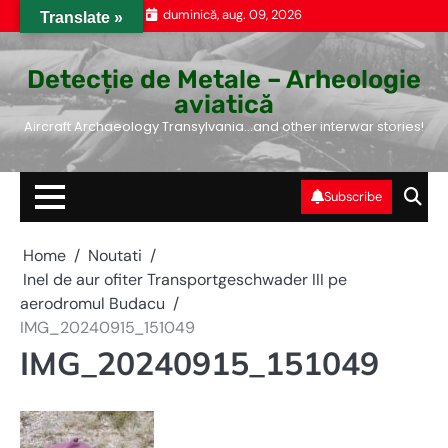
Skip
duminică, aug. 09, 2026
Translate »
to
content
Detecție de Metale – Arheologie
aviatică
Aircraft Archaeology Transylvania…and other interwar stories!
Subscribe
Home
Noutati
Inel de aur ofiter Transportgeschwader III pe
aerodromul Budacu
IMG_20240915_151049
IMG_20240915_151049