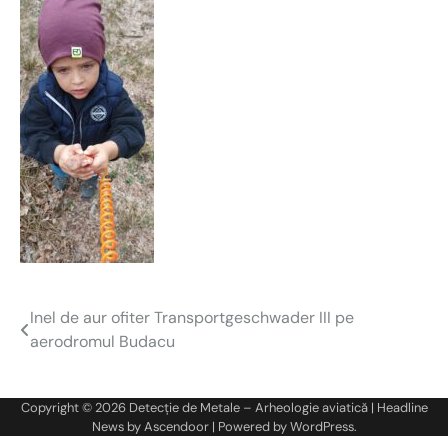
Inel de aur ofiter Transportgeschwader III pe
Navigare
aerodromul Budacu
în
articole
Copyright © 2026
Detecție de Metale – Arheologie aviatică
| Headline
News by
Ascendoor
| Powered by
WordPress
.