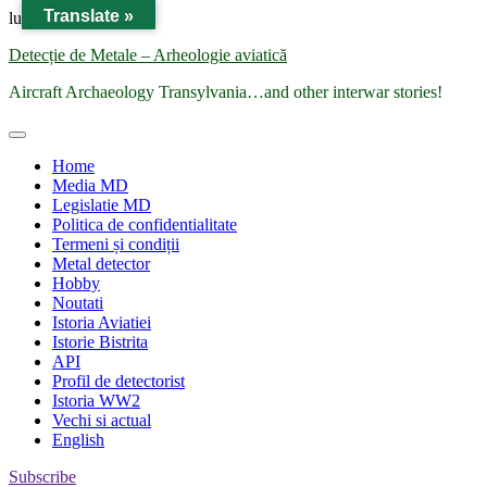
Translate »
Skip
luni, aug. 10, 2026
to
Detecție de Metale – Arheologie aviatică
content
Aircraft Archaeology Transylvania…and other interwar stories!
Home
Media MD
Legislatie MD
Politica de confidentialitate
Termeni și condiții
Metal detector
Hobby
Noutati
Istoria Aviatiei
Istorie Bistrita
API
Profil de detectorist
Istoria WW2
Vechi si actual
English
Subscribe