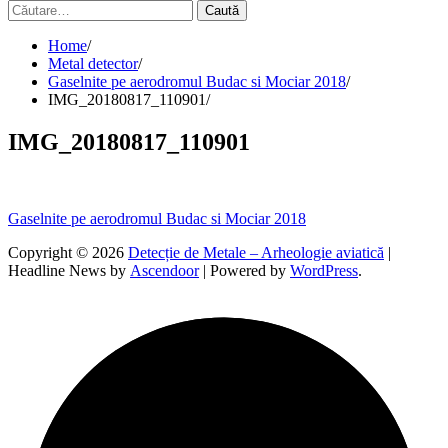
Caută
după:
Home
Metal detector
Gaselnite pe aerodromul Budac si Mociar 2018
IMG_20180817_110901
IMG_20180817_110901
Navigare
Gaselnite pe aerodromul Budac si Mociar 2018
în
Copyright © 2026
Detecție de Metale – Arheologie aviatică
|
Headline News by
Ascendoor
| Powered by
WordPress
.
articole