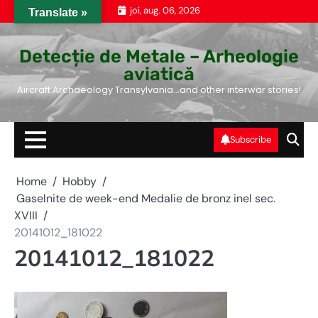
Skip
joi, aug. 06, 2026
Translate »
to
content
Detecție de Metale – Arheologie
aviatică
Aircraft Archaeology Transylvania…and other interwar stories!
Subscribe
Home
Hobby
Gaselnite de week-end Medalie de bronz inel sec.
XVIII
20141012_181022
20141012_181022