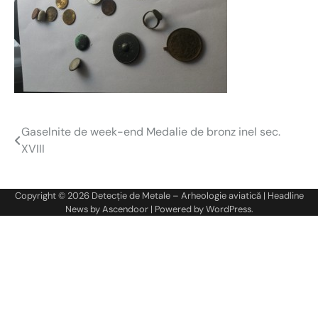
Gaselnite de week-end Medalie de bronz inel sec.
Navigare
XVIII
în
articole
Copyright © 2026
Detecție de Metale – Arheologie aviatică
| Headline
News by
Ascendoor
| Powered by
WordPress
.