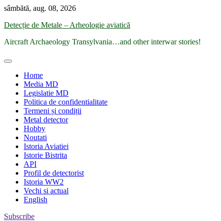
Skip
sâmbătă, aug. 08, 2026
to
Detecție de Metale – Arheologie aviatică
content
Aircraft Archaeology Transylvania…and other interwar stories!
Home
Media MD
Legislatie MD
Politica de confidentialitate
Termeni și condiții
Metal detector
Hobby
Noutati
Istoria Aviatiei
Istorie Bistrita
API
Profil de detectorist
Istoria WW2
Vechi si actual
English
Subscribe