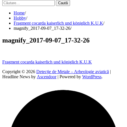
Caută
după:
Home
Hobby
Fragment cocarda kaiserlich und königlich K.U.K
magnify_2017-09-07_17-32-26
magnify_2017-09-07_17-32-26
Navigare
Fragment cocarda kaiserlich und königlich K.U.K
în
Copyright © 2026
Detecție de Metale – Arheologie aviatică
|
Headline News by
Ascendoor
| Powered by
WordPress
.
articole