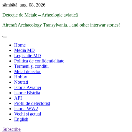
Skip
sâmbătă, aug. 08, 2026
to
Detecție de Metale – Arheologie aviatică
content
Aircraft Archaeology Transylvania…and other interwar stories!
Home
Media MD
Legislatie MD
Politica de confidentialitate
Termeni și condiții
Metal detector
Hobby
Noutati
Istoria Aviatiei
Istorie Bistrita
API
Profil de detectorist
Istoria WW2
Vechi si actual
English
Subscribe