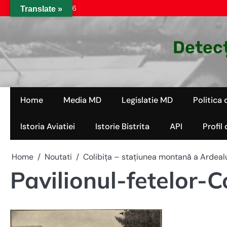
Skip
joi, aug. 06, 2026
Translate »
to
content
Detecț
Home
Media MD
Legislatie MD
Politica 
Istoria Aviatiei
Istorie Bistrita
API
Profil
Home
Noutati
Colibița – stațiunea montană a Ardealu
Pavilionul-fetelor-