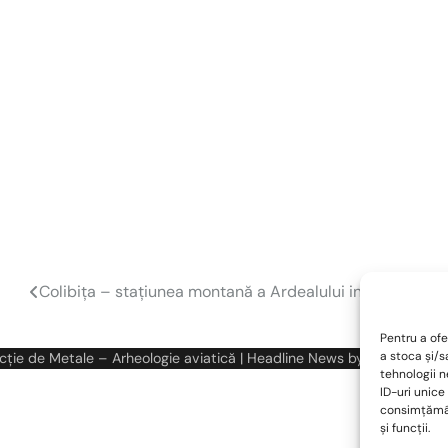
Colibița – stațiunea montană a Ardealului interbelic
Pentru a ofe
a stoca și/
cție de Metale – Arheologie aviatică
| Headline News by
Ascendoor
|
tehnologii 
ID-uri unice
consimțămân
și funcții.