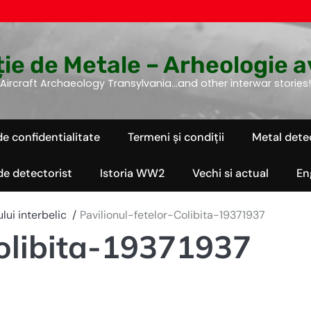
ie de Metale – Arheologie a
Aircraft Archaeology Transylvania…and other interwar stories!
de confidentialitate
Termeni și condiții
Metal dete
 de detectorist
Istoria WW2
Vechi si actual
En
lui interbelic
Pavilionul-fetelor-Colibita-19371937
Colibita-19371937