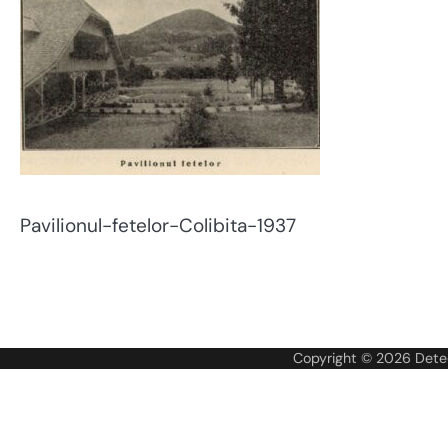
Pavilionul-fetelor-Colibita-1937
Navigare
în
Copyright © 2026
Dete
articole