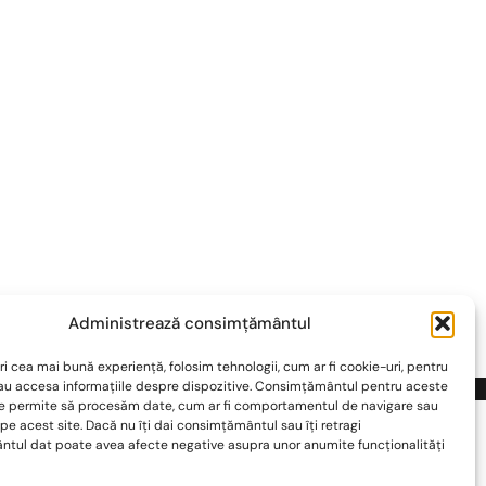
Administrează consimțământul
ri cea mai bună experiență, folosim tehnologii, cum ar fi cookie-uri, pentru
sau accesa informațiile despre dispozitive. Consimțământul pentru aceste
 Powered by
WordPress
.
ne permite să procesăm date, cum ar fi comportamentul de navigare sau
 pe acest site. Dacă nu îți dai consimțământul sau îți retragi
tul dat poate avea afecte negative asupra unor anumite funcționalități