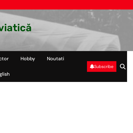
viatică
ctor
Hobby
Noutati
Subscribe
glish