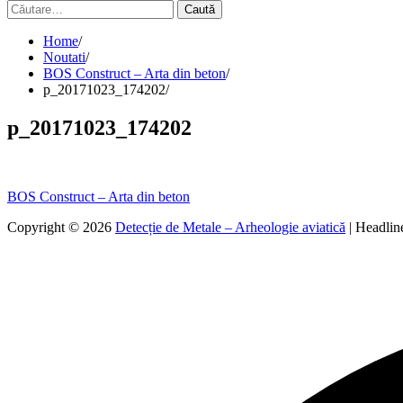
Caută
după:
Home
Noutati
BOS Construct – Arta din beton
p_20171023_174202
p_20171023_174202
Navigare
BOS Construct – Arta din beton
în
Copyright © 2026
Detecție de Metale – Arheologie aviatică
| Headli
articole