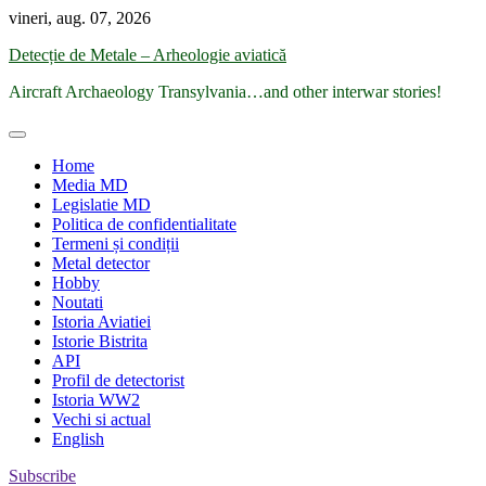
Skip
vineri, aug. 07, 2026
to
Detecție de Metale – Arheologie aviatică
content
Aircraft Archaeology Transylvania…and other interwar stories!
Home
Media MD
Legislatie MD
Politica de confidentialitate
Termeni și condiții
Metal detector
Hobby
Noutati
Istoria Aviatiei
Istorie Bistrita
API
Profil de detectorist
Istoria WW2
Vechi si actual
English
Subscribe