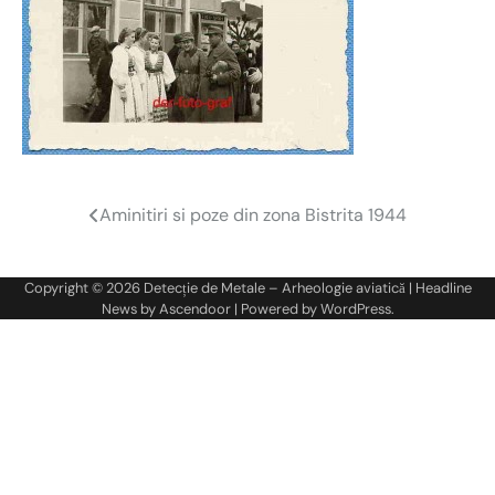
Aminitiri si poze din zona Bistrita 1944
Navigare
în
Copyright © 2026
Detecție de Metale – Arheologie aviatică
| Headline
articole
News by
Ascendoor
| Powered by
WordPress
.