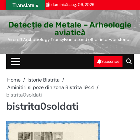
Skip
duminică, aug. 09, 2026
Translate »
to
content
Detecție de Metale – Arheologie
aviatică
Aircraft Archaeology Transylvania…and other interwar stories!
Subscribe
Home
Istorie Bistrita
Aminitiri si poze din zona Bistrita 1944
bistrita0soldati
bistrita0soldati