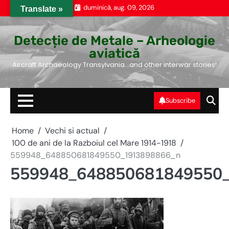
Skip
duminică, aug. 09, 2026
Translate »
to
content
Detecție de Metale – Arheologie
aviatică
Aircraft Archaeology Transylvania…and other interwar stories!
Subscribe
Home
Vechi si actual
100 de ani de la Razboiul cel Mare 1914-1918
559948_648850681849550_1913898866_n
559948_648850681849550