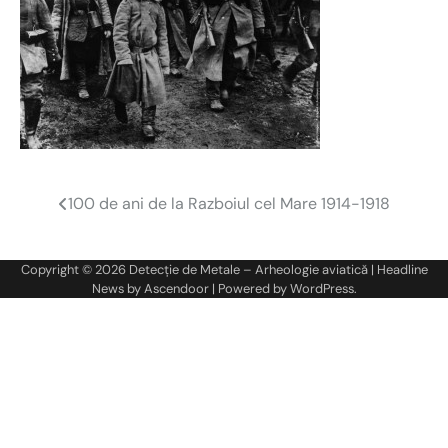
100 de ani de la Razboiul cel Mare 1914-1918
Navigare
în
Copyright © 2026
Detecție de Metale – Arheologie aviatică
| Headline
articole
News by
Ascendoor
| Powered by
WordPress
.