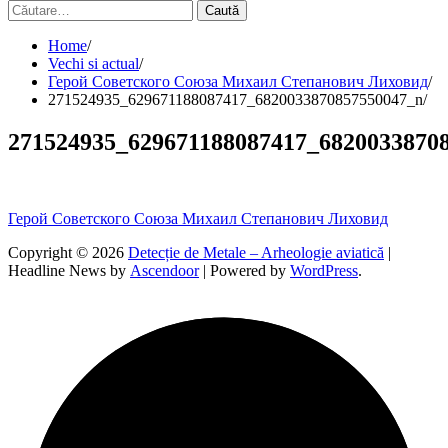
Caută
după:
Home
Vechi si actual
Герой Советского Союза Михаил Степанович Лиховид
271524935_629671188087417_6820033870857550047_n
271524935_629671188087417_6820033870
Navigare
Герой Советского Союза Михаил Степанович Лиховид
în
Copyright © 2026
Detecție de Metale – Arheologie aviatică
|
Headline News by
Ascendoor
| Powered by
WordPress
.
articole