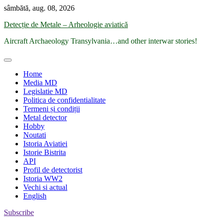
Skip
sâmbătă, aug. 08, 2026
to
Detecție de Metale – Arheologie aviatică
content
Aircraft Archaeology Transylvania…and other interwar stories!
Home
Media MD
Legislatie MD
Politica de confidentialitate
Termeni și condiții
Metal detector
Hobby
Noutati
Istoria Aviatiei
Istorie Bistrita
API
Profil de detectorist
Istoria WW2
Vechi si actual
English
Subscribe