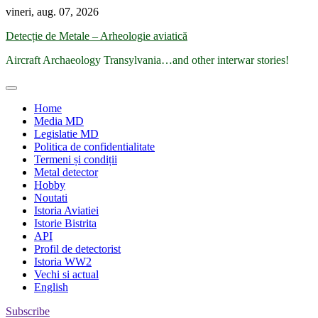
Skip
vineri, aug. 07, 2026
to
Detecție de Metale – Arheologie aviatică
content
Aircraft Archaeology Transylvania…and other interwar stories!
Home
Media MD
Legislatie MD
Politica de confidentialitate
Termeni și condiții
Metal detector
Hobby
Noutati
Istoria Aviatiei
Istorie Bistrita
API
Profil de detectorist
Istoria WW2
Vechi si actual
English
Subscribe