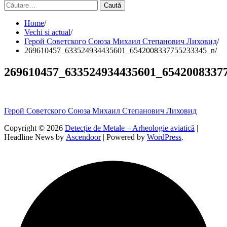
Caută
după:
Home
Vechi si actual
Герой Советского Союза Михаил Степанович Лиховид
269610457_633524934435601_6542008337755233345_n
269610457_633524934435601_6542008337
Navigare
Герой Советского Союза Михаил Степанович Лиховид
în
Copyright © 2026
Detecție de Metale – Arheologie aviatică
|
Headline News by
Ascendoor
| Powered by
WordPress
.
articole